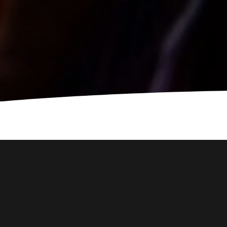
WO DIE GAMING 
UNSER AUFTRITT FÜR SAMSUNG DEUTSCHLAND