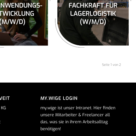
ANWENDUNGS-
FACHKRAFT FÜR
TWICKLUNG
LAGERLOGISTIK
(M/W/D)
(W/M/D)
Seite 1 von 2
VEIT
MY.WIGE LOGIN
 KG
my.wige ist unser Intranet. Hier finden
unsere Mitarbeiter & Freelancer all
t
das, was sie in ihrem Arbeitsalltag
benötigen!