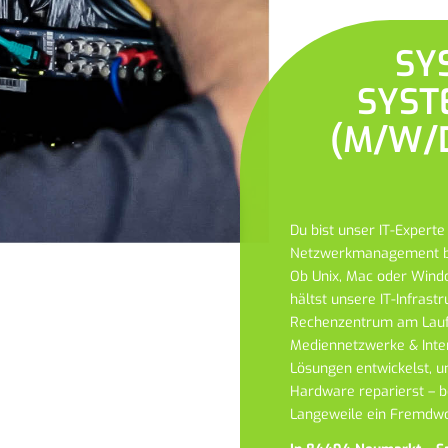
SY
SYST
(M/W/D
Du bist unser IT-Experte
Netzwerkmanagement
Ob Unix, Mac oder Wind
hältst unsere IT-Infrast
Rechenzentrum am Laufe
Mediennetzwerke & Int
Lösungen entwickelst, u
Hardware reparierst – b
Langeweile ein Fremdwo