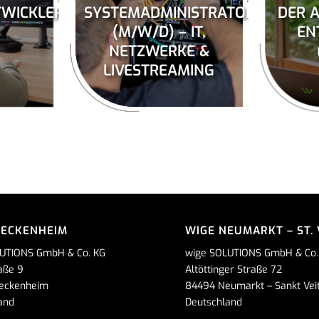
WICKLER:IN
SYSTEMADMINISTRATOR
DER 
)
(M/W/D) – IT,
EN
NETZWERKE &
LIVESTREAMING
MECKENHEIM
WIGE NEUMARKT – ST. 
UTIONS GmbH & Co. KG
wige SOLUTIONS GmbH & Co.
aße 9
Altöttinger Straße 72
eckenheim
84494 Neumarkt – Sankt Vei
and
Deutschland