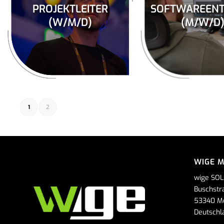
PROJEKTLEITER
SOFTWAREENT
(W/M/D)
(M/W/D
1
2
WIGE 
wige SOL
Buschstr
53340 M
Deutschl