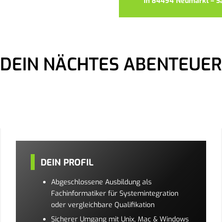
In 84494 Neumarkt – San
DEIN NÄCHTES ABENTEUER
DEIN PROFIL
Abgeschlossene Ausbildung als
Fachinformatiker für Systemintegration
oder vergleichbare Qualifikation
Sicherer Umgang mit Unix, Mac & Windows